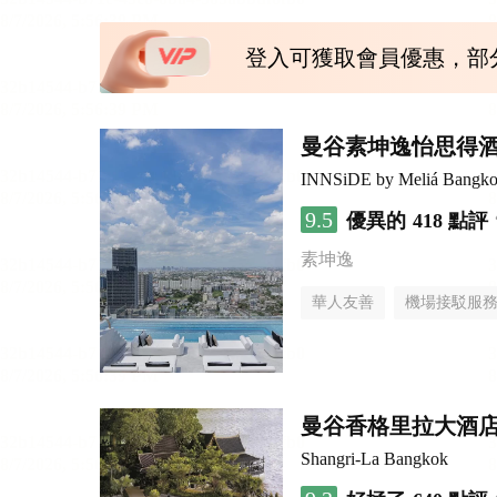
登入可獲取會員優惠，部
曼谷素坤逸怡思得
INNSiDE by Meliá Bangko
9.5
優異的
418 點評
素坤逸
華人友善
機場接駁服
曼谷香格里拉大酒
Shangri-La Bangkok