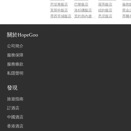
芭堤雅飯店
巴黎飯店
羅馬飯店
倫敦
莫斯科飯店
洛杉磯飯店
紐約飯店
舊金
墨西哥城飯店
里約熱內盧飯店
悉尼飯店
墨爾
關於HopeGoo
公司簡介
服務保障
服務條款
私隱聲明
發現
旅遊指南
訂酒店
中國酒店
香港酒店