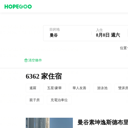
曼谷酒店預訂
目的地
入住
8月8日 週六
位置
清空條件
6362 家住宿
暹羅
五星/豪華
華人友善
游泳池
雙床
親子房
充電泊車位
曼谷素坤逸斯德布