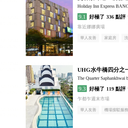
Holiday Inn Express B
9.1
好極了
336 點評
靠近娜娜廣場
華人友善
家庭房
UHG水牛橋四分之
The Quarter Saphankhwai
9.3
好極了
119 點評
乍都乍週末市場
華人友善
機場接駁服