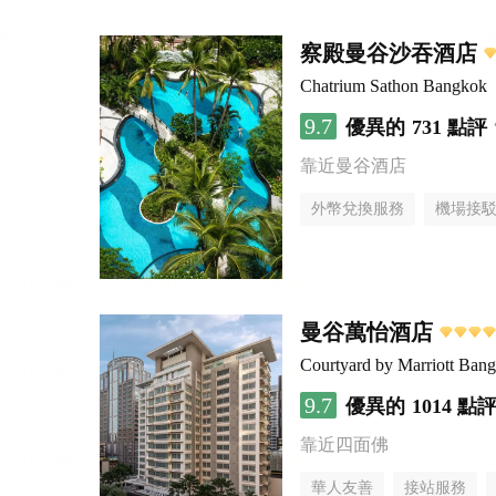
察殿曼谷沙吞酒店
Chatrium Sathon Bangkok
9.7
優異的
731 點評
靠近曼谷酒店
外幣兌換服務
機場接
曼谷萬怡酒店
Courtyard by Marriott Ban
9.7
優異的
1014 點
靠近四面佛
華人友善
接站服務