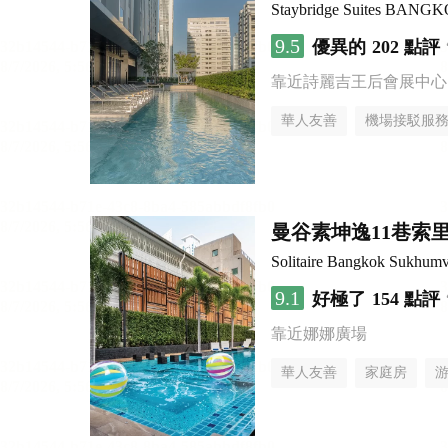
Staybridge Suites BAN
9.5
優異的
202 點評
靠近詩麗吉王后會展中心
華人友善
機場接駁服
曼谷素坤逸11巷索里
Solitaire Bangkok Sukhumv
9.1
好極了
154 點評
靠近娜娜廣場
華人友善
家庭房