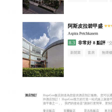
阿斯皮拉碧甲盛
Aspira Petchkasem
8.3
非常好
8 點評
“
新開業
套房
無煙
酒店預訂
HopeGoo飯店頻道為您提供酒店預訂服務。 您
外酒店預訂！ HopeGoo致力於打造一站式線上
遊平臺之一，。 我們的使命是“讓旅行更簡單、更快
曼谷飯店
首爾飯店
普吉島飯店
東京