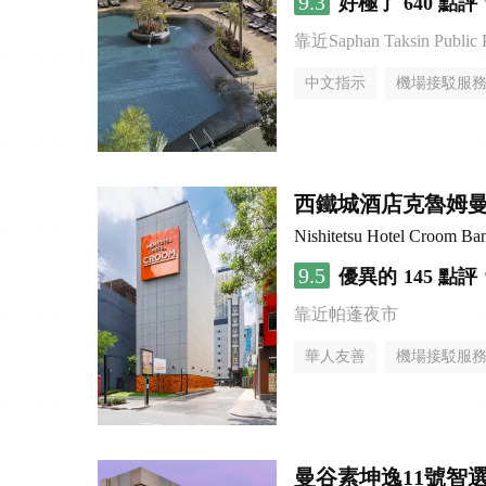
9.3
好極了
640 點評
靠近Saphan Taksin Public 
中文指示
機場接駁服
西鐵城酒店克魯姆
Nishitetsu Hotel Croom Ba
9.5
優異的
145 點評
靠近帕蓬夜市
華人友善
機場接駁服
曼谷素坤逸11號智