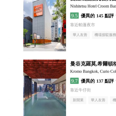
Nishitetsu Hotel Croom Ba
9.5
優異的
145 點評
靠近帕蓬夜市
華人友善
機場接駁服
曼谷克羅莫,希爾頓
Kromo Bangkok, Curio Coll
9.7
優異的
137 點評
靠近牛仔街
新開業
華人友善