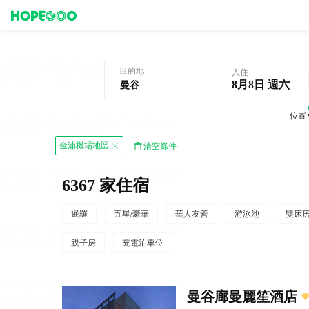
曼谷酒店預訂
目的地
入住
8月8日 週六
位置
金浦機場地區
清空條件
6367 家住宿
暹羅
五星/豪華
華人友善
游泳池
雙床
親子房
充電泊車位
曼谷廊曼麗笙酒店