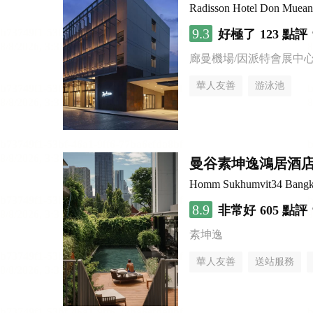
Radisson Hotel Don Muea
9.3
好極了
123 點評
廊曼機場/因派特會展中
華人友善
游泳池
曼谷素坤逸鴻居酒
Homm Sukhumvit34 Bang
8.9
非常好
605 點評
素坤逸
華人友善
送站服務