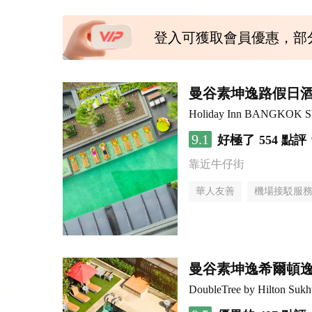
登入可獲取會員優惠，部
曼谷素坤逸路假日
Holiday Inn BANGKOK 
9.1
好極了
554 點評
靠近牛仔街
華人友善
機場接駁服
曼谷素坤逸希爾頓
DoubleTree by Hilton Suk