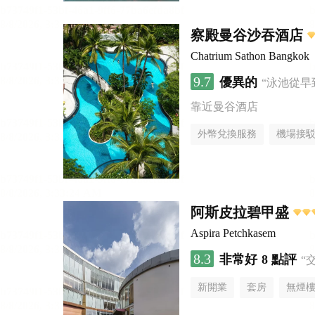
察殿曼谷沙吞酒店
Chatrium Sathon Bangkok
9.7
優異的
“泳池從早
靠近曼谷酒店
外幣兌換服務
機場接
阿斯皮拉碧甲盛
Aspira Petchkasem
8.3
非常好
8 點評
“
新開業
套房
無煙