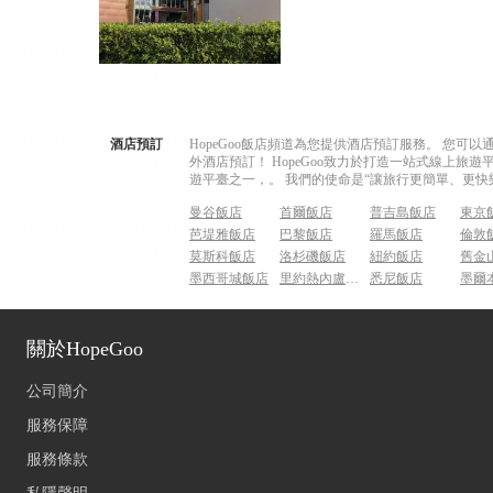
酒店預訂
HopeGoo飯店頻道為您提供酒店預訂服務。 您
外酒店預訂！ HopeGoo致力於打造一站式線上
遊平臺之一，。 我們的使命是“讓旅行更簡單、更快
曼谷飯店
首爾飯店
普吉島飯店
東京
芭堤雅飯店
巴黎飯店
羅馬飯店
倫敦
莫斯科飯店
洛杉磯飯店
紐約飯店
舊金
墨西哥城飯店
里約熱內盧飯店
悉尼飯店
墨爾
關於HopeGoo
公司簡介
服務保障
服務條款