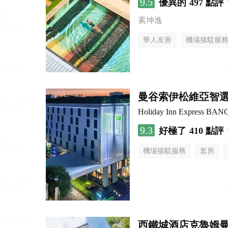
9.5
優異的
497 點評
素坤逸
華人友善
機場接駁服
曼谷索伊松維亞智
Holiday Inn Express B
9.3
好極了
410 點評
機場接駁服務
套房
西鐵城酒店克魯姆