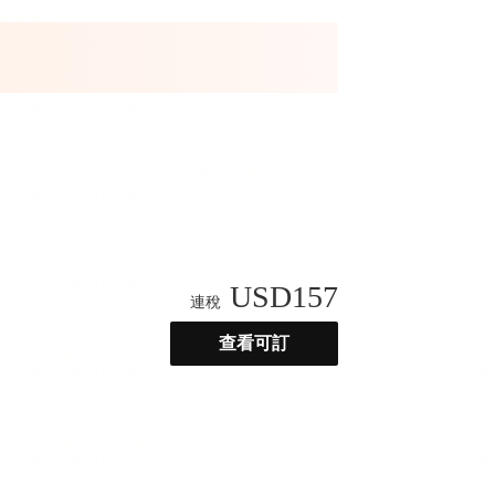
USD
157
連稅
查看可訂