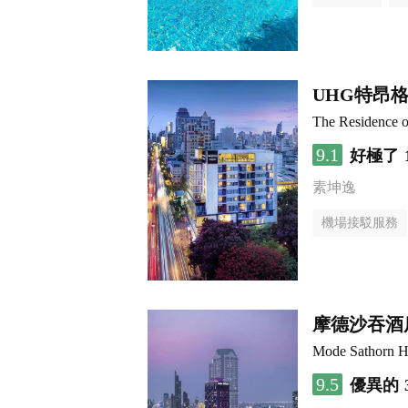
UHG特昂
The Residence 
9.1
好極了
素坤逸
機場接駁服務
摩德沙吞酒
Mode Sathorn H
9.5
優異的