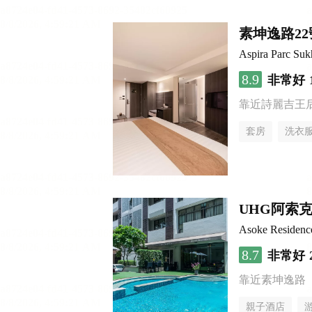
素坤逸路2
Aspira Parc Suk
8.9
非常好
靠近詩麗吉王
套房
洗衣
UHG阿索
Asoke Residen
8.7
非常好
靠近素坤逸路
親子酒店