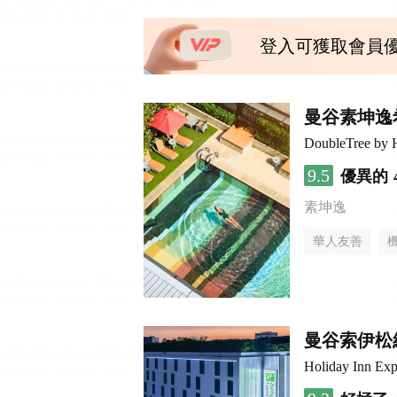
登入可獲取會員
曼谷素坤逸
DoubleTree by 
9.5
優異的
素坤逸
華人友善
曼谷索伊松
Holiday Inn 