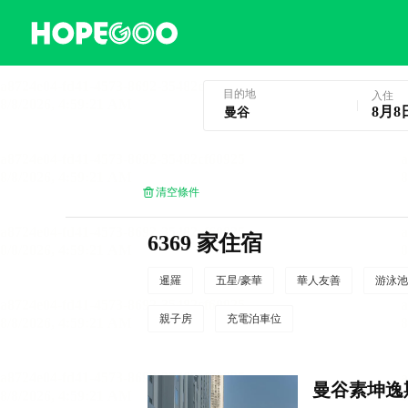
曼谷酒店預訂
目的地
入住
8月8
清空條件
6369 家住宿
暹羅
五星/豪華
華人友善
游泳池
親子房
充電泊車位
曼谷素坤逸