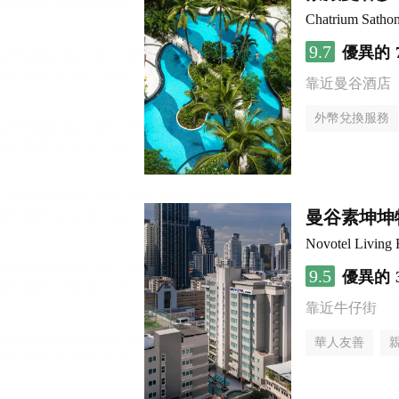
Chatrium Satho
9.7
優異的
靠近曼谷酒店
外幣兌換服務
曼谷素坤坤
Novotel Living
9.5
優異的
靠近牛仔街
華人友善