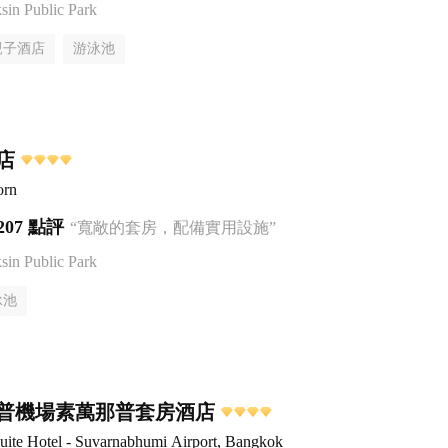
n Public Park
親子酒店
游泳池
店
orn
207 點評
“寬敞的套房，配備實用設施”
n Public Park
泳池
普機場素萬那普套房酒店
ite Hotel - Suvarnabhumi Airport, Bangkok