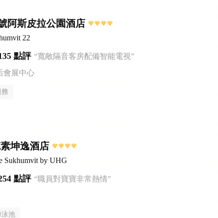
2號阿斯皮拉公園酒店
humvit 22
135 點評
“寬敞隔音客房配備智能電視”
后會展中心
服務
克素坤逸酒店
ce Sukhumvit by UHG
254 點評
“職員對寶寶非常熱情”
游泳池