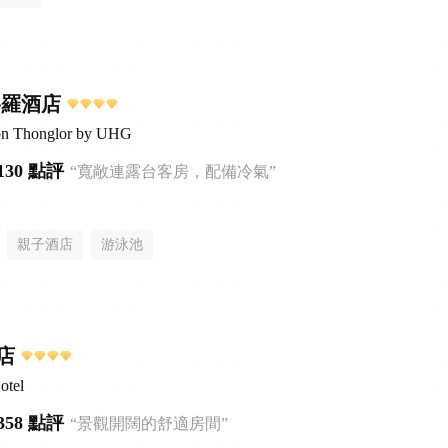
格羅酒店
on Thonglor by UHG
130 點評
“寬敞連露台客房，配備冷氣”
親子酒店
游泳池
店
otel
358 點評
“景觀開闊的舒適房間”