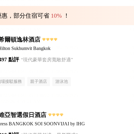
優惠，部分住宿可省
10%
！
希爾頓逸林酒店
Hilton Sukhumvit Bangkok
497 點評
“現代豪華套房寬敞舒適”
機場接駁服務
親子酒店
游泳池
維亞智選假日酒店
Express BANGKOK SOI SOONVIJAI by IHG