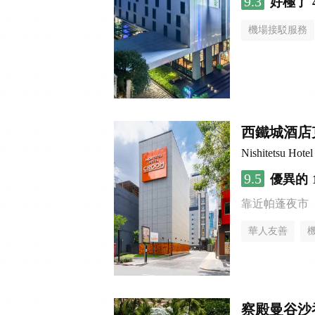
9.3
好極了
機場接駁服務
西鐵城酒店
Nishitetsu Hot
9.5
優異的
靠近帕蓬夜市
華人友善
察殿曼谷沙