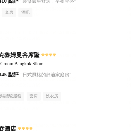
410 點評
“裝修豪華舒適，早餐豐盛”
套房
酒吧
克魯姆曼谷席隆
el Croom Bangkok Silom
145 點評
“日式風格的舒適家庭房”
機場接駁服務
套房
洗衣房
吞酒店