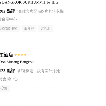
uites BANGKOK SUKHUMVIT by IHG
202 點評
“寬敞套房配備廚房和洗衣機”
后會展中心
機場接駁服務
山景房
游泳池
笙酒店
 Don Mueang Bangkok
123 點評
“鄰近機場，設有室外泳池”
特會展中心
游泳池