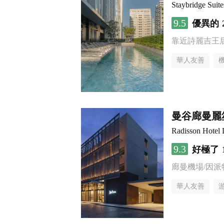
Staybridge S
9.5
優異的
靠近詩麗吉王
華人友善
曼谷廊曼麗
Radisson Hotel
9.3
好極了
廊曼機場/因派
華人友善