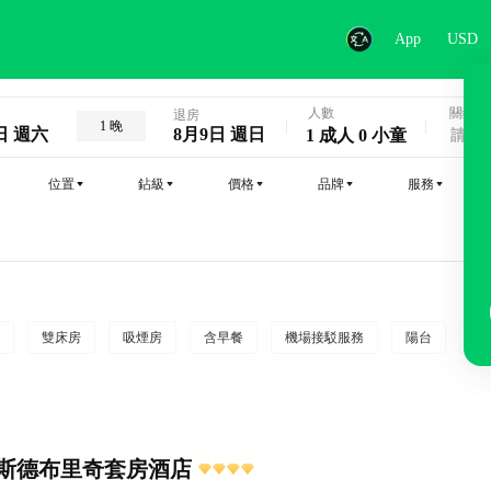
App
USD
人數
關鍵字
退房
1 晚
日 週六
8月9日 週日
1 成人 0 小童
位置
鉆級
價格
品牌
服務
雙床房
吸煙房
含早餐
機場接駁服務
陽台
行
斯德布里奇套房酒店