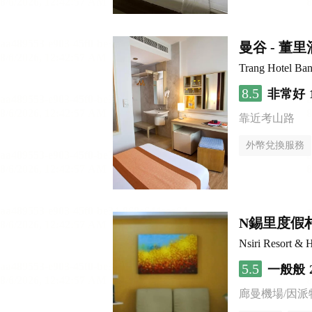
曼谷 - 董
Trang Hotel Ba
8.5
非常好
靠近考山路
外幣兌換服務
N錫里度假
Nsiri Resort & H
5.5
一般般
廊曼機場/因派