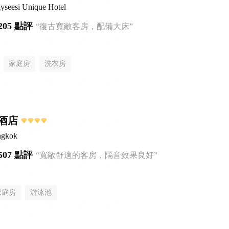
yseesi Unique Hotel
205 點評
“復古寬敞客房，配備大床”
家庭房
洗衣房
酒店
ngkok
507 點評
“寬敞舒適的客房，隔音效果良好”
家庭房
游泳池