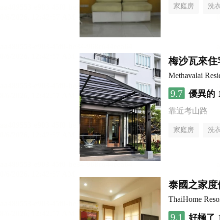
家庭房
洗
梅沙瓦來住
Methavalai Resi
9.7
優異的
靠近考山路
家庭房
洗
泰國之家度
ThaiHome Reso
9.1
好極了