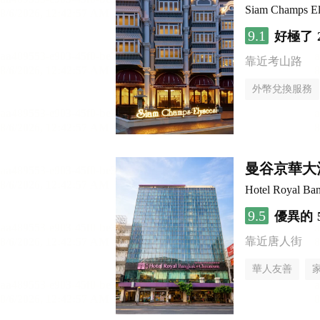
Siam Champs El
9.1
好極了
靠近考山路
外幣兌換服務
曼谷京華大
Hotel Royal Ba
9.5
優異的
靠近唐人街
華人友善