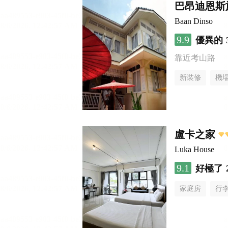
巴昂迪恩斯
Baan Dinso
9.9
優異的
靠近考山路
新裝修
機
盧卡之家
Luka House
9.1
好極了
家庭房
行