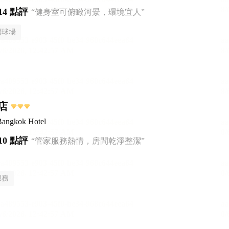
14 點評
“健身室可俯瞰河景，環境宜人”
網球場
店
Bangkok Hotel
10 點評
“管家服務熱情，房間乾淨整潔”
服務