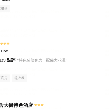
衣服務
 Hotel
139 點評
“特色裝修客房，配備大花灑”
家庭房
乾衣機
舍大街特色酒店