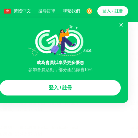
繁體中文
搜尋訂單
聯繫我們
登入 / 註冊
搜索
人數
成為會員以享受更多優惠
參加會員活動，部分產品節省10%
智能排序
登入 / 註冊
煙區
免費取消
民宿
泊車場