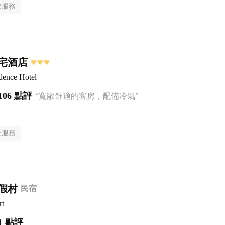
衣服務
宅酒店
dence Hotel
106 點評
“寬敞舒適的客房，配備冷氣”
衣服務
假村
民宿
rt
1 點評