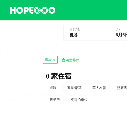
曼谷酒店預訂
目的地
入住
8月6
臺場
清空條件
0 家住宿
暹羅
五星/豪華
華人友善
雙床房
親子房
充電泊車位