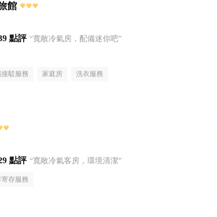
旅館
39 點評
“寬敞冷氣房，配備迷你吧”
場接駁服務
家庭房
洗衣服務
29 點評
“寬敞冷氣客房，環境清潔”
李寄存服務