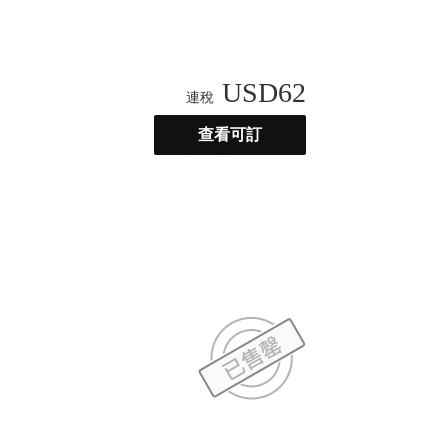
USD
62
連稅
查看可訂