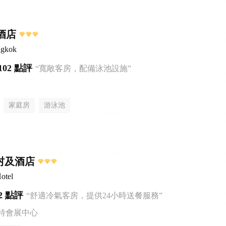
里酒店
ngkok
102 點評
“寬敞客房，配備泳池設施”
家庭房
游泳池
村及酒店
otel
2 點評
“舒適冷氣客房，提供24小時送餐服務”
特會展中心