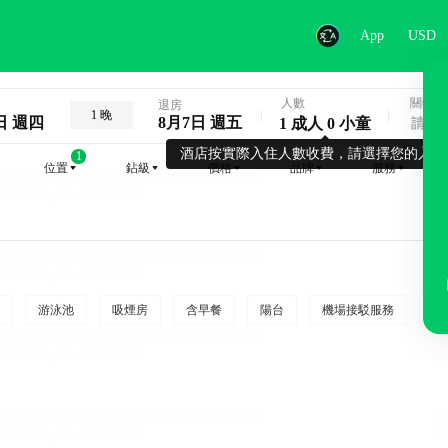
App
USD
人數
關鍵字
退房
1 晚
日 週四
8月7日 週五
1 成人 0 小童
酒店按實際入住人數收費，請選擇您的入住
1
位置
鉆級
價格
品牌
服務
游泳池
吸煙房
含早餐
陽台
機場接駁服務
吸