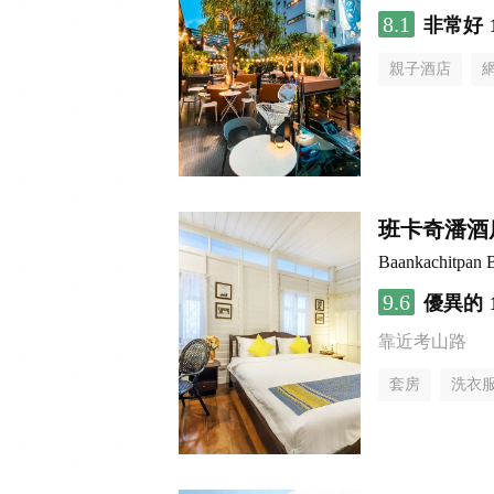
8.1
非常好
親子酒店
班卡奇潘酒
Baankachitpan 
9.6
優異的
靠近考山路
套房
洗衣