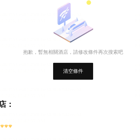
抱歉，暫無相關酒店，請修改條件再次搜索吧
清空條件
店：