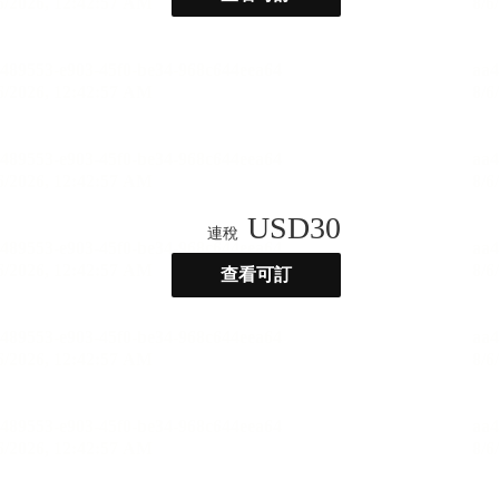
USD
30
連稅
查看可訂