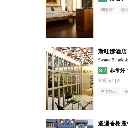
湖景房
洗
斯旺娜酒店
Swana Bangkok
8.7
非常好
靠近考山路
中文指示
暹邏香榭麗