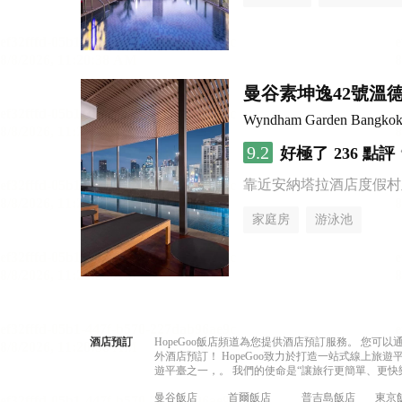
曼谷素坤逸42號溫
Wyndham Garden Bangkok
9.2
好極了
236 點評
靠近安納塔拉酒店度假村
家庭房
游泳池
酒店預訂
HopeGoo飯店頻道為您提供酒店預訂服務。 您
外酒店預訂！ HopeGoo致力於打造一站式線上
遊平臺之一，。 我們的使命是“讓旅行更簡單、更快
曼谷飯店
首爾飯店
普吉島飯店
東京