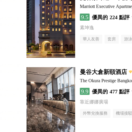
Marriott Executive Apartm
9.5
優異的
224 點評
素坤逸
華人友善
套房
游
曼谷大倉新頤酒店
The Okura Prestige Bangk
9.9
優異的
477 點評
靠近娜娜廣場
外幣兌換服務
機場接