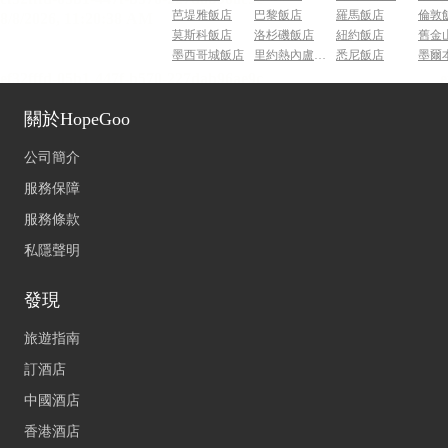
芭堤雅飯店
巴黎飯店
羅馬飯店
倫敦
莫斯科飯店
洛杉磯飯店
紐約飯店
舊金
墨西哥城飯店
里約熱內盧飯店
悉尼飯店
墨爾
關於HopeGoo
公司簡介
服務保障
服務條款
私隱聲明
發現
旅遊指南
訂酒店
中國酒店
香港酒店