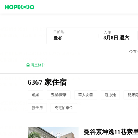
曼谷酒店預訂
目的地
入住
8月8日 週六
位置
清空條件
6367 家住宿
暹羅
五星/豪華
華人友善
游泳池
雙床
親子房
充電泊車位
曼谷素坤逸11巷索里