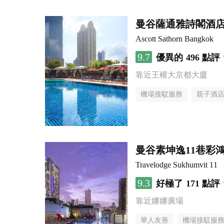
曼谷薩通雅詩閣酒
Ascott Sathorn Bangkok
9.7
優異的
496 點評
靠近王權大京都大廈
機場接駁服務
親子酒
曼谷素坤逸11巷彩
Travelodge Sukhumvit 11
9.3
好極了
171 點評
靠近娜娜廣場
華人友善
機場接駁服