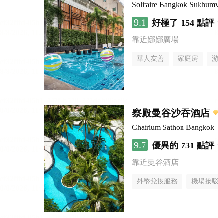
Solitaire Bangkok Sukhumv
9.1
好極了
154 點評
靠近娜娜廣場
華人友善
家庭房
察殿曼谷沙吞酒店
Chatrium Sathon Bangkok
9.7
優異的
731 點評
靠近曼谷酒店
外幣兌換服務
機場接