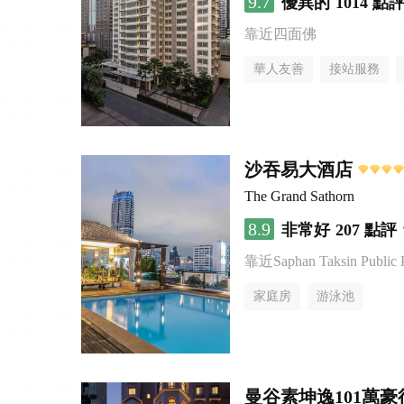
9.7
優異的
1014 點
靠近四面佛
華人友善
接站服務
沙吞易大酒店
The Grand Sathorn
8.9
非常好
207 點評
靠近Saphan Taksin Public 
家庭房
游泳池
曼谷素坤逸101萬