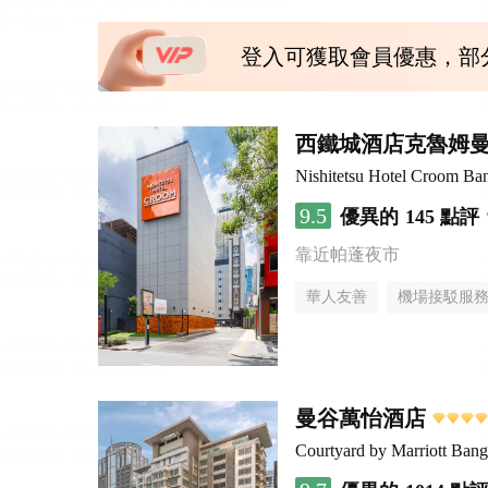
登入可獲取會員優惠，部
西鐵城酒店克魯姆
Nishitetsu Hotel Croom Ba
9.5
優異的
145 點評
靠近帕蓬夜市
華人友善
機場接駁服
曼谷萬怡酒店
Courtyard by Marriott Ban