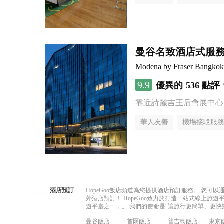
曼谷名致酒店式服
Modena by Fraser Bangkok
9.9
優異的
536 點評
靠近詩麗吉王后會展中心
華人友善
機場接駁服
酒店預訂
HopeGoo飯店頻道為您提供酒店預訂服務。 您
外酒店預訂！ HopeGoo致力於打造一站式線上
遊平臺之一，。 我們的使命是“讓旅行更簡單、更快
曼谷飯店
首爾飯店
普吉島飯店
東京