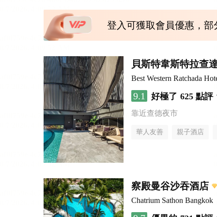
登入可獲取會員優惠，部
貝斯特韋斯特拉查
Best Western Ratchada Hot
9.1
好極了
625 點評
靠近查德夜市
華人友善
親子酒店
察殿曼谷沙吞酒店
Chatrium Sathon Bangkok