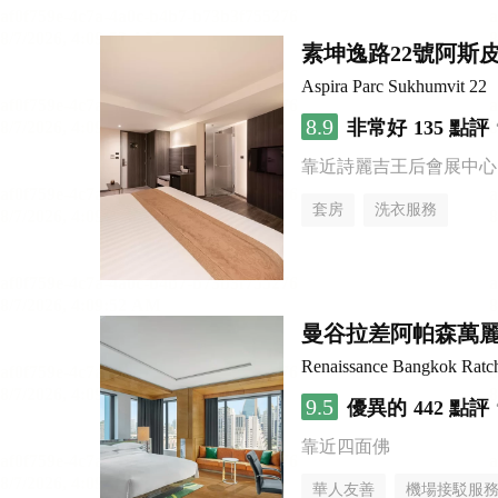
素坤逸路22號阿斯
Aspira Parc Sukhumvit 22
8.9
非常好
135 點評
靠近詩麗吉王后會展中心
套房
洗衣服務
曼谷拉差阿帕森萬
Renaissance Bangkok Ratch
9.5
優異的
442 點評
靠近四面佛
華人友善
機場接駁服