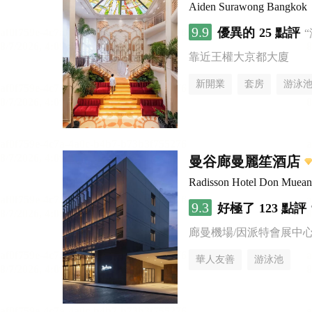
Aiden Surawong Bangkok
9.9
優異的
25 點評
靠近王權大京都大廈
新開業
套房
游泳
曼谷廊曼麗笙酒店
Radisson Hotel Don Muea
9.3
好極了
123 點評
廊曼機場/因派特會展中
華人友善
游泳池