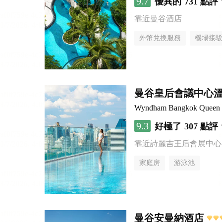
9.7
優異的
731 點評
靠近曼谷酒店
外幣兌換服務
機場接
曼谷皇后會議中心
Wyndham Bangkok Queen C
9.3
好極了
307 點評
靠近詩麗吉王后會展中心
家庭房
游泳池
曼谷安曼納酒店