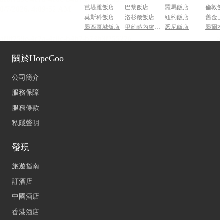
芭堤雅飯店
巴黎飯店
羅馬飯店
倫敦
莫斯科飯店
洛杉磯飯店
紐約飯店
舊金
墨西哥城飯店
里約熱內盧飯店
悉尼飯店
墨爾
關於HopeGoo
公司簡介
服務保障
服務條款
私隱聲明
發現
旅遊指南
訂酒店
中國酒店
香港酒店