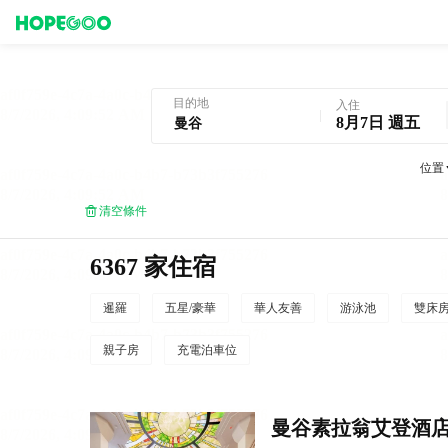
曼谷酒店預訂
目的地
入住
8月7日 週五
位置
清空條件
6367 家住宿
暹羅
五星/豪華
華人友善
游泳池
雙床
親子房
充電泊車位
曼谷素拉翁艾登酒