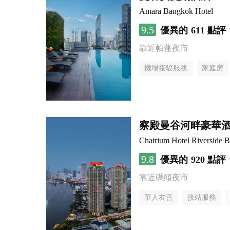
Amara Bangkok Hotel
9.5
優異的
611 點評
靠近帕蓬夜市
機場接駁服務
家庭房
察殿曼谷河畔豪華
Chatrium Hotel Riverside 
9.8
優異的
920 點評
靠近碼頭夜市
華人友善
接站服務