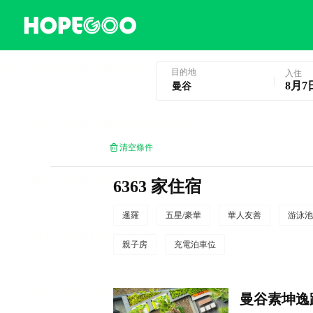
曼谷酒店預訂
目的地
入住
8月7
清空條件
6363 家住宿
暹羅
五星/豪華
華人友善
游泳池
親子房
充電泊車位
曼谷素坤逸