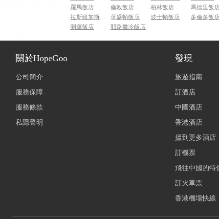
羅馬飯店
倫敦飯店
柏林飯店
馬德里飯
拉斯維加斯飯店
華盛頓飯店
波士頓飯店
多倫多飯
開羅飯店
耶路撒冷飯店
關於HopeGoo
發現
公司簡介
旅遊指南
服務保障
訂酒店
服務條款
中國酒店
私隱聲明
香港酒店
搵到更多酒店
訂機票
飛往中國的特
訂火車票
香港機場快線