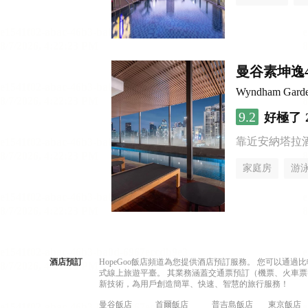
曼谷素坤逸
Wyndham Garde
9.2
好極了
靠近安納塔拉
家庭房
游
酒店預訂
HopeGoo飯店頻道為您提供酒店預訂服務。 您可以通
式線上旅遊平臺。 其業務涵蓋交通票預訂（機票、火車票
新技術，為用戶創造簡單、快速、智慧的旅行服務！
曼谷飯店
首爾飯店
普吉島飯店
東京飯店