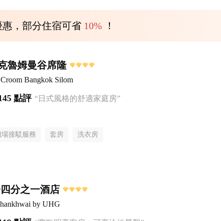
優惠，部分住宿可省
10%
！
克魯姆曼谷席隆
el Croom Bangkok Silom
145 點評
“日式風格的舒適家庭房”
機場接駁服務
套房
洗衣房
橋四分之一酒店
aphankhwai by UHG