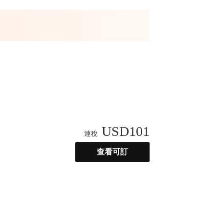
USD
101
連稅
查看可訂