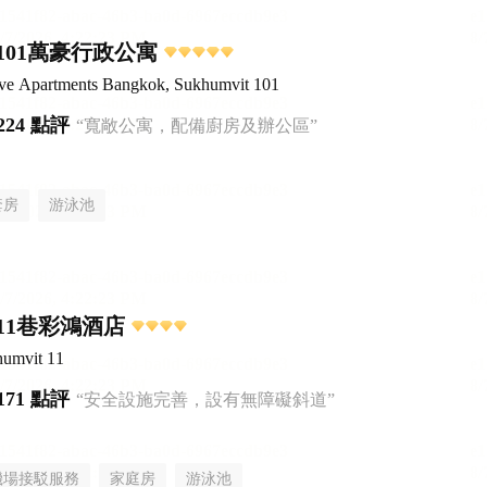
101萬豪行政公寓
ive Apartments Bangkok, Sukhumvit 101
224 點評
“寬敞公寓，配備廚房及辦公區”
套房
游泳池
11巷彩鴻酒店
humvit 11
171 點評
“安全設施完善，設有無障礙斜道”
機場接駁服務
家庭房
游泳池