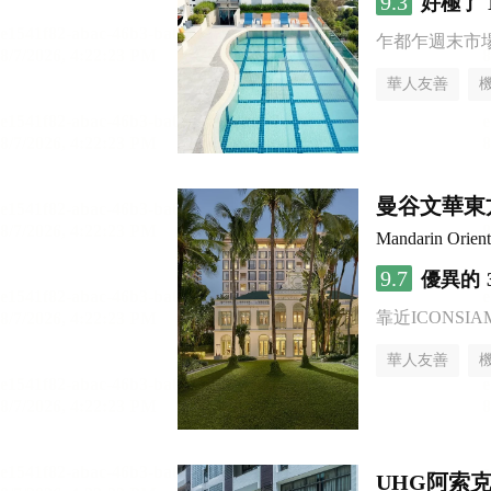
9.3
好極了
乍都乍週末市
華人友善
曼谷文華東
Mandarin Orien
9.7
優異的
靠近ICONSI
華人友善
UHG阿索