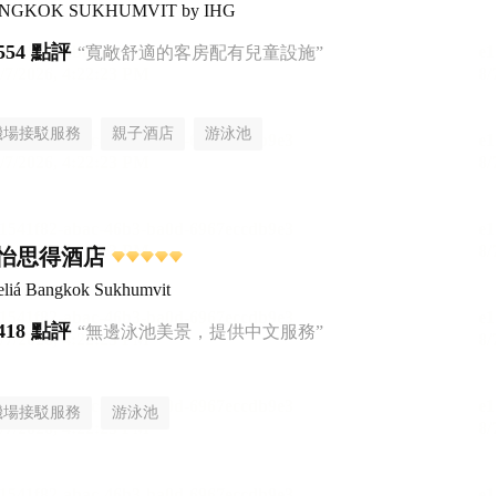
 BANGKOK SUKHUMVIT by IHG
554 點評
“寬敞舒適的客房配有兒童設施”
機場接駁服務
親子酒店
游泳池
怡思得酒店
liá Bangkok Sukhumvit
418 點評
“無邊泳池美景，提供中文服務”
機場接駁服務
游泳池