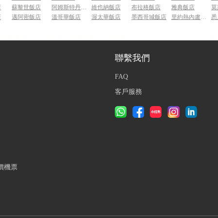
店
蘇黎世飯店
阿姆斯特丹飯店
維也納飯店
布拉格飯店
雅典飯店
莫
店
邁阿密飯店
溫哥華飯店
渥太華飯店
墨西哥城飯店
里約熱內盧飯店
悉
聯繫我們
FAQ
客戶服務
價機票