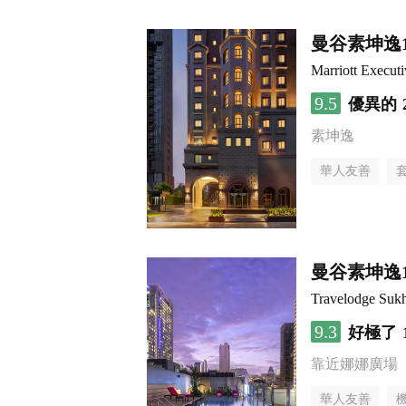
曼谷素坤逸
Marriott Execut
9.5
優異的
素坤逸
華人友善
曼谷素坤逸
Travelodge Suk
9.3
好極了
靠近娜娜廣場
華人友善