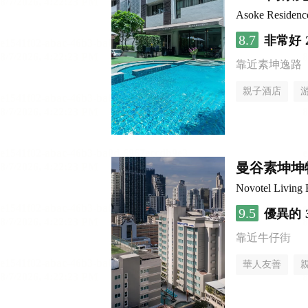
Asoke Residen
8.7
非常好
靠近素坤逸路
親子酒店
曼谷素坤坤
Novotel Living
9.5
優異的
靠近牛仔街
華人友善