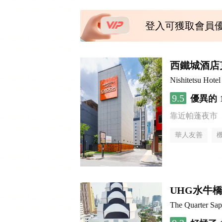
登入可獲取會員
西鐵城酒店
Nishitetsu Hot
9.5
優異的
靠近帕蓬夜市
華人友善
UHG水牛
The Quarter S