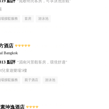
119 點評
“寬敞明亮客房，可享泳池景觀”
場
機場接駁服務
套房
游泳池
方酒店
tal Bangkok
313 點評
“湄南河景觀客房，環境舒適”
AM兒童遊樂場5樓
機場接駁服務
親子酒店
游泳池
克素坤逸酒店