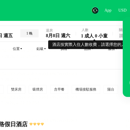
App
USD
人數
關鍵字
退房
1 晚
日 週五
8月8日 週六
1 成人 0 小童
酒店按實際入住人數收費，請選擇您的入住
位置
鉆級
價格
品牌
服務
雙床房
吸煙房
含早餐
機場接駁服務
陽台
行
路假日酒店