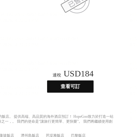
USD
184
連稅
查看可訂
店。 提供高端、高品質的海外酒店預訂！ HopeGoo致力於打造一站
之一，。 我們的使命是“讓旅行更簡單、更快樂”。 我們將繼續使用創
隆玻飯店
濟州島飯店
芭堤雅飯店
巴黎飯店