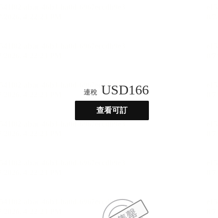
USD
166
連稅
查看可訂