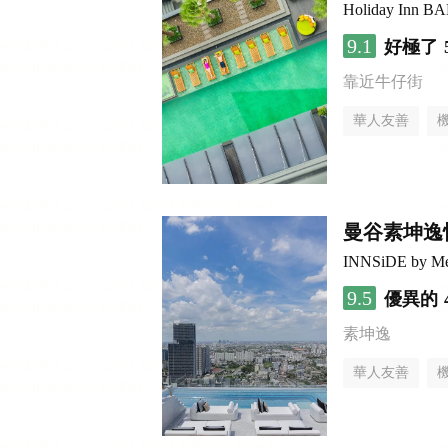
Holiday Inn
9.1
好極了
靠近牛仔街
華人友善
曼谷素坤逸
INNSiDE by Me
9.5
優異的
素坤逸
華人友善