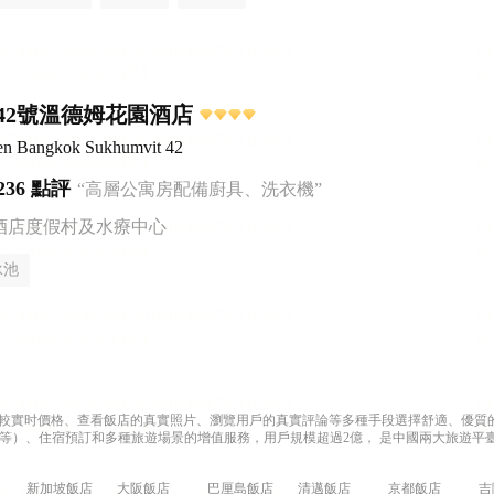
42號溫德姆花園酒店
n Bangkok Sukhumvit 42
236 點評
“高層公寓房配備廚具、洗衣機”
酒店度假村及水療中心
泳池
過比較實时價格、查看飯店的真實照片、瀏覽用戶的真實評論等多種手段選擇舒適、優質的飯
等）、住宿預訂和多種旅遊場景的增值服務，用戶規模超過2億， 是中國兩大旅遊平臺
新加坡飯店
大阪飯店
巴厘島飯店
清邁飯店
京都飯店
吉