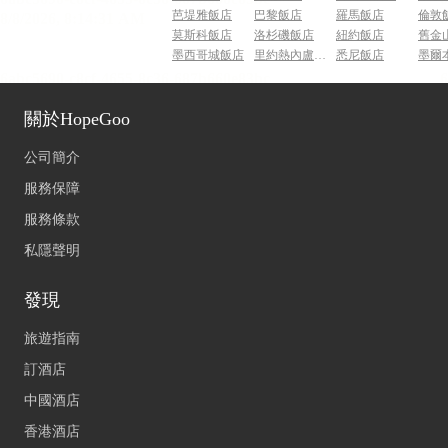
芭堤雅飯店
巴黎飯店
羅馬飯店
倫敦
莫斯科飯店
洛杉磯飯店
紐約飯店
舊金
墨西哥城飯店
里約熱內盧飯店
悉尼飯店
墨爾
關於HopeGoo
公司簡介
服務保障
服務條款
私隱聲明
發現
旅遊指南
訂酒店
中國酒店
香港酒店