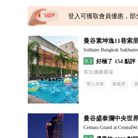
登入可獲取會員優惠，部
曼谷素坤逸11巷索里
Solitaire Bangkok Sukhumv
9.1
好極了
154 點評
靠近娜娜廣場
華人友善
家庭房
曼谷盛泰瀾中央世
Centara Grand at CentralWo