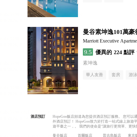
曼谷素坤逸101萬
Marriott Executive Apartm
9.5
優異的
224 點評
素坤逸
華人友善
套房
游
酒店預訂
HopeGoo飯店頻道為您提供酒店預訂服務。 您
外酒店預訂！ HopeGoo致力於打造一站式線上
遊平臺之一，。 我們的使命是“讓旅行更簡單、更快
曼谷飯店
首爾飯店
普吉島飯店
東京