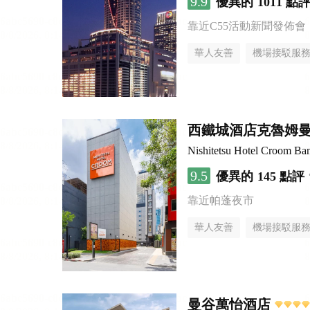
9.9
優異的
1011 點
靠近C55活動新聞發佈會
華人友善
機場接駁服
西鐵城酒店克魯姆
Nishitetsu Hotel Croom Ba
9.5
優異的
145 點評
靠近帕蓬夜市
華人友善
機場接駁服
曼谷萬怡酒店