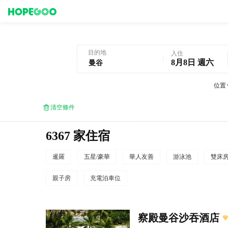
曼谷酒店預訂
目的地
入住
8月8日 週六
位置
清空條件
6367 家住宿
暹羅
五星/豪華
華人友善
游泳池
雙床
親子房
充電泊車位
察殿曼谷沙吞酒店