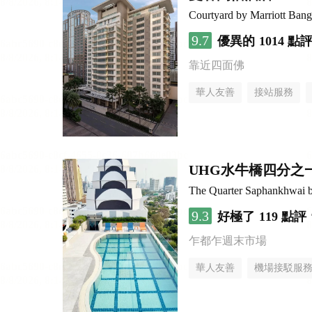
Courtyard by Marriott Ban
9.7
優異的
1014 點
靠近四面佛
華人友善
接站服務
UHG水牛橋四分之
The Quarter Saphankhwai
9.3
好極了
119 點評
乍都乍週末市場
華人友善
機場接駁服