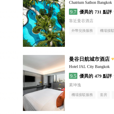
Chatrium Sathon Bangkok
9.7
優異的
731 點評
靠近曼谷酒店
外幣兌換服務
機場接
曼谷日航城市酒店
Hotel JAL City Bangkok
9.5
優異的
479 點評
素坤逸
機場接駁服務
套房