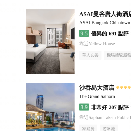
ASAI曼谷唐人街酒
ASAI Bangkok Chinatown
9.5
優異的
691 點評
靠近Yellow House
華人友善
機場接駁服
沙吞易大酒店
The Grand Sathorn
8.9
非常好
207 點評
靠近Saphan Taksin Public 
家庭房
游泳池