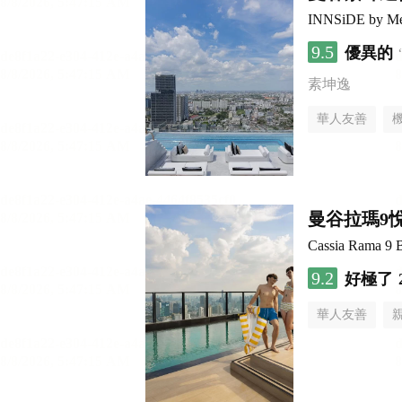
INNSiDE by Me
9.5
優異的
素坤逸
華人友善
曼谷拉瑪9
Cassia Rama 9 
9.2
好極了
華人友善