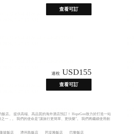
查看可訂
USD
155
連稅
查看可訂
店。 提供高端、高品質的海外酒店預訂！ HopeGoo致力於打造一站
之一，。 我們的使命是“讓旅行更簡單、更快樂”。 我們將繼續使用創
隆玻飯店
濟州島飯店
芭堤雅飯店
巴黎飯店