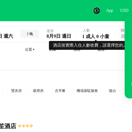
App
USD
人數
關鍵字
退房
1 晚
日 週六
8月9日 週日
1 成人 0 小童
酒店按實際入住人數收費，請選擇您的入住
位置
鉆級
價格
服務
雙床房
吸煙房
含早餐
機場接駁服務
陽台
行
笙酒店