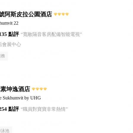
2號阿斯皮拉公園酒店
humvit 22
135 點評
“寬敞隔音客房配備智能電視”
后會展中心
服務
克素坤逸酒店
ce Sukhumvit by UHG
254 點評
“職員對寶寶非常熱情”
游泳池