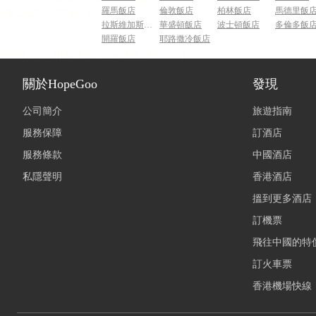
羅馬飯店
倫敦飯店
柏林飯店
馬德里飯
拉斯維加斯飯店
華盛頓飯店
波士頓飯店
多倫多飯
開羅飯店
耶路撒冷飯店
關於HopeGoo
發現
公司簡介
旅遊指南
服務保障
訂酒店
服務條款
中國酒店
私隱聲明
香港酒店
搵到更多酒店
訂機票
飛往中國的特
訂火車票
香港機場快線