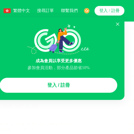
繁體中文
搜尋訂單
聯繫我們
登入 / 註冊
搜索
人數
成為會員以享受更多優惠
參加會員活動，部分產品節省10%
智能排序
登入 / 註冊
李寄存服務
免費取消
民宿
泊車場