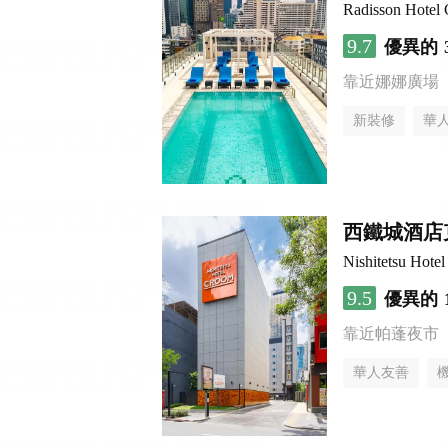
Radisson Hotel
9.7
優異的
靠近娜娜廣場
新裝修
華
西鐵城酒店
Nishitetsu Hot
9.5
優異的
靠近帕蓬夜市
華人友善