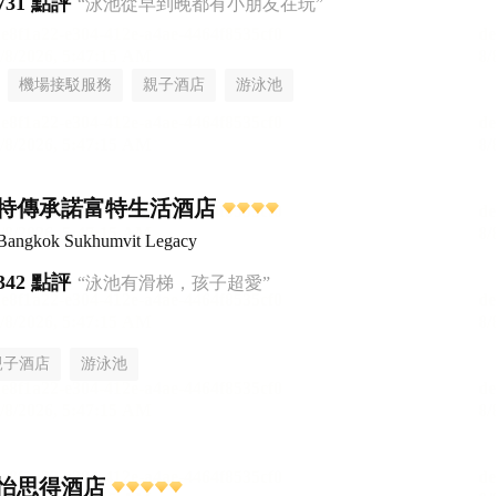
731 點評
“泳池從早到晚都有小朋友在玩”
機場接駁服務
親子酒店
游泳池
特傳承諾富特生活酒店
 Bangkok Sukhumvit Legacy
342 點評
“泳池有滑梯，孩子超愛”
親子酒店
游泳池
怡思得酒店