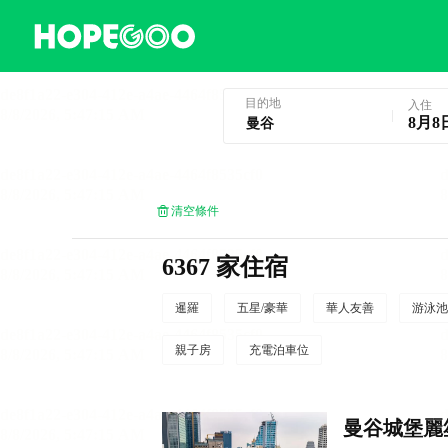
曼谷酒店預訂
目的地
入住
8月8
清空條件
6367 家住宿
暹羅
五星/豪華
華人友善
游泳池
親子房
充電泊車位
曼谷城堡麗