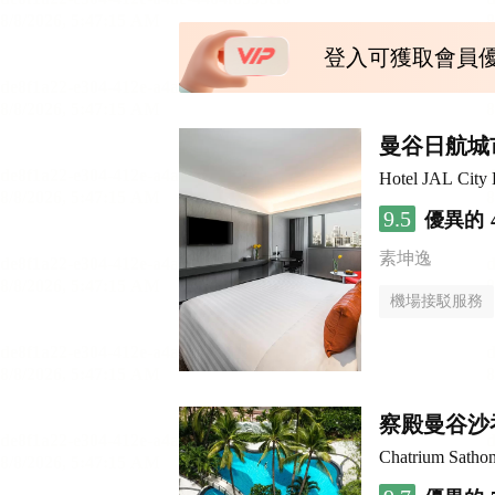
登入可獲取會員
曼谷日航城
Hotel JAL City
9.5
優異的
素坤逸
機場接駁服務
察殿曼谷沙
Chatrium Satho