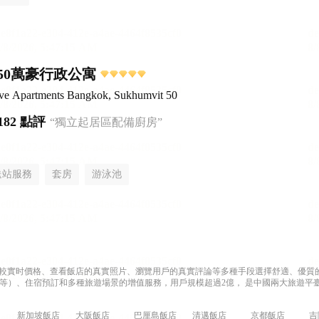
50萬豪行政公寓
ive Apartments Bangkok, Sukhumvit 50
182 點評
“獨立起居區配備廚房”
送站服務
套房
游泳池
過比較實时價格、查看飯店的真實照片、瀏覽用戶的真實評論等多種手段選擇舒適、優質的飯
等）、住宿預訂和多種旅遊場景的增值服務，用戶規模超過2億， 是中國兩大旅遊平臺
新加坡飯店
大阪飯店
巴厘島飯店
清邁飯店
京都飯店
吉