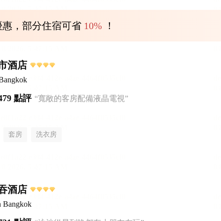
優惠，部分住宿可省
10%
！
市酒店
 Bangkok
479 點評
“寬敞的客房配備液晶電視”
套房
洗衣房
吞酒店
n Bangkok