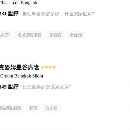
 Chateau de Bangkok
331 點評
“自助早餐豐富多樣，舒適的家庭房”
人友善
機場接駁服務
家庭房
游泳池
克魯姆曼谷席隆
el Croom Bangkok Silom
145 點評
“日式風格的舒適家庭房”
機場接駁服務
套房
洗衣房