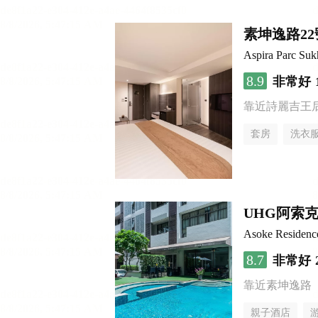
素坤逸路2
Aspira Parc Suk
8.9
非常好
靠近詩麗吉王
套房
洗衣
UHG阿索
Asoke Residen
8.7
非常好
靠近素坤逸路
親子酒店