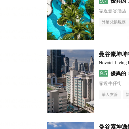
9.7
優異的
靠近曼谷酒店
外幣兌換服務
曼谷素坤坤
Novotel Living
9.5
優異的
靠近牛仔街
華人友善
曼谷素坤逸