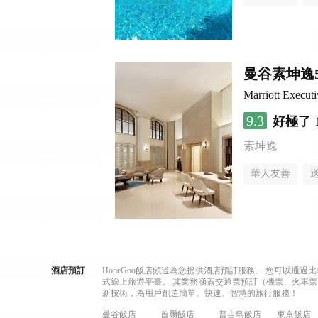
曼谷素坤逸
Marriott Execut
9.3
好極了
素坤逸
華人友善
酒店預訂
HopeGoo飯店頻道為您提供酒店預訂服務。 您可以通
式線上旅遊平臺。 其業務涵蓋交通票預訂（機票、火車票
新技術，為用戶創造簡單、快速、智慧的旅行服務！
曼谷飯店
首爾飯店
普吉島飯店
東京飯店