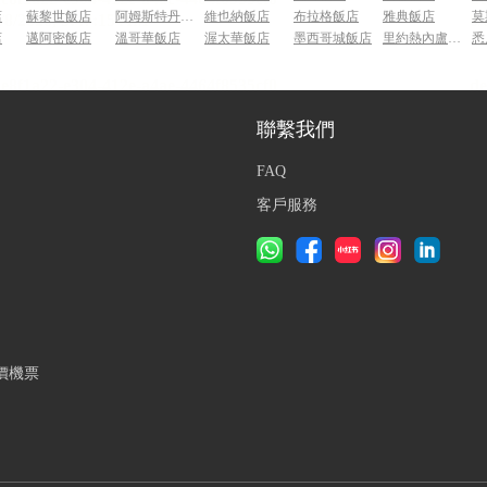
店
蘇黎世飯店
阿姆斯特丹飯店
維也納飯店
布拉格飯店
雅典飯店
莫
店
邁阿密飯店
溫哥華飯店
渥太華飯店
墨西哥城飯店
里約熱內盧飯店
悉
聯繫我們
FAQ
客戶服務
價機票