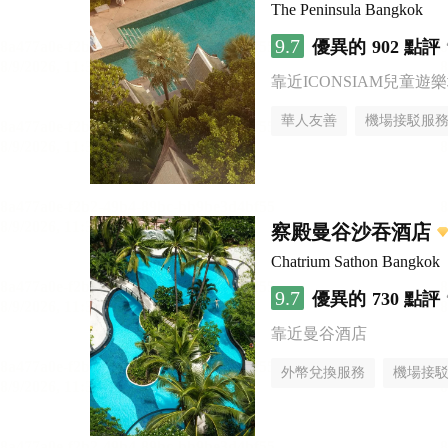
The Peninsula Bangkok
9.7
優異的
902 點評
靠近ICONSIAM兒童遊
華人友善
機場接駁服
察殿曼谷沙吞酒店
Chatrium Sathon Bangkok
9.7
優異的
730 點評
靠近曼谷酒店
外幣兌換服務
機場接