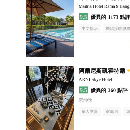
Maitria Hotel Rama 9 Bang
9.5
優異的
1173 點
中文指示
機場接駁服
阿爾尼斯凱霍特爾
ARNI Skye Hotel
9.5
優異的
360 點評
素坤逸
華人友善
家庭房