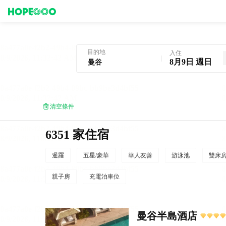
曼谷酒店預訂
目的地
入住
8月9日 週日
清空條件
6351 家住宿
暹羅
五星/豪華
華人友善
游泳池
雙床
親子房
充電泊車位
曼谷半島酒店