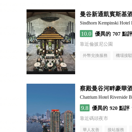
曼谷新通凱賓斯基
Sindhorn Kempinski Hotel
10.0
優異的
707 點
靠近倫披尼公園
外幣兌換服務
機場接
察殿曼谷河畔豪華
Chatrium Hotel Riverside 
9.8
優異的
920 點評
靠近碼頭夜市
華人友善
接站服務