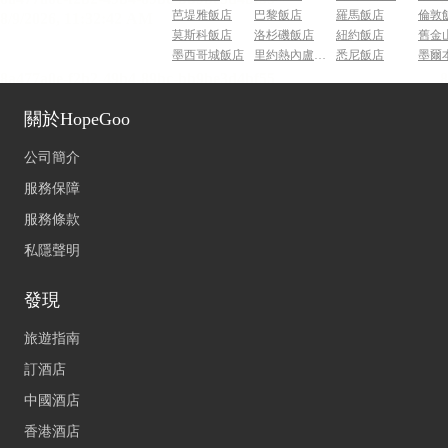
芭堤雅飯店
巴黎飯店
羅馬飯店
倫敦
莫斯科飯店
洛杉磯飯店
紐約飯店
舊金
墨西哥城飯店
里約熱內盧飯店
悉尼飯店
墨爾
關於HopeGoo
公司簡介
服務保障
服務條款
私隱聲明
發現
旅遊指南
訂酒店
中國酒店
香港酒店