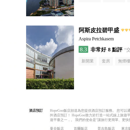
阿斯皮拉碧甲盛
Aspira Petchkasem
8.3
非常好
8 點評
“
新開業
套房
無煙
酒店預訂
HopeGoo飯店頻道為您提供酒店預訂服務。 您
外酒店預訂！ HopeGoo致力於打造一站式線上
遊平臺之一，。 我們的使命是“讓旅行更簡單、更快
曼谷飯店
首爾飯店
普吉島飯店
東京