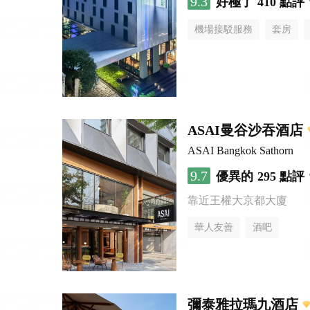
9.3
好極了
410 點評
機場接駁服務
套房
ASAI曼谷沙吞酒店
ASAI Bangkok Sathorn
9.7
優異的
295 點評
靠近王權大京都大廈
華人友善
酒吧
彌泰雅拉瑪九酒店