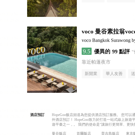
voco 曼谷素拉翁
voco Bangkok Surawong b
9.5
優異的
99 點評
靠近帕蓬夜市
新開業
華人友善
酒店預訂
HopeGoo飯店頻道為您提供酒店預訂服務。 您
外酒店預訂！ HopeGoo致力於打造一站式線上
遊平臺之一，。 我們的使命是“讓旅行更簡單、更快
曼谷飯店
首爾飯店
普吉島飯店
東京