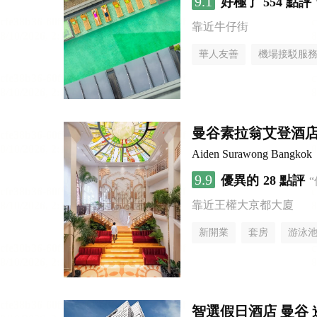
9.1
好極了
554 點評
靠近牛仔街
華人友善
機場接駁服
曼谷素拉翁艾登酒
Aiden Surawong Bangkok
9.9
優異的
28 點評
靠近王權大京都大廈
新開業
套房
游泳
智選假日酒店 曼谷 暹