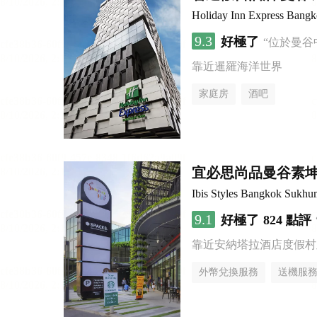
Holiday Inn Express Bang
9.3
好極了
“位於曼谷
靠近暹羅海洋世界
家庭房
酒吧
宜必思尚品曼谷素
Ibis Styles Bangkok Sukhu
9.1
好極了
824 點評
靠近安納塔拉酒店度假村
外幣兌換服務
送機服