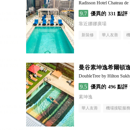
Radisson Hotel Chateau d
9.7
優異的
331 點評
靠近娜娜廣場
新裝修
華人友善
曼谷素坤逸希爾頓
DoubleTree by Hilton Suk
9.5
優異的
496 點評
素坤逸
華人友善
機場接駁服