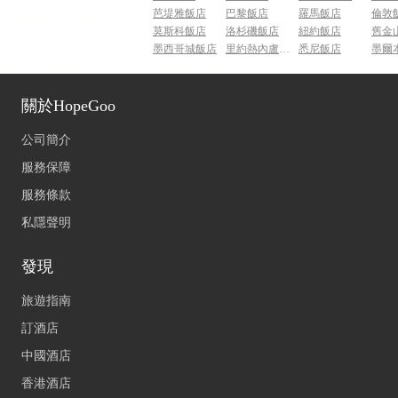
芭堤雅飯店
巴黎飯店
羅馬飯店
倫敦
莫斯科飯店
洛杉磯飯店
紐約飯店
舊金
墨西哥城飯店
里約熱內盧飯店
悉尼飯店
墨爾
關於HopeGoo
公司簡介
服務保障
服務條款
私隱聲明
發現
旅遊指南
訂酒店
中國酒店
香港酒店