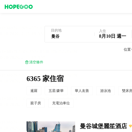
曼谷酒店預訂
目的地
入住
8月10日 週一
位置
清空條件
6365 家住宿
暹羅
五星/豪華
華人友善
游泳池
雙床
親子房
充電泊車位
曼谷城堡麗笙酒店