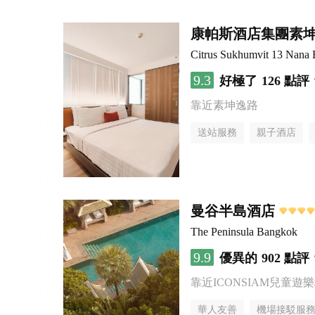
康帕斯酒店集團素坤
Citrus Sukhumvit 13 Nana 
9.3
好極了
126 點評
靠近素坤逸路
送站服務
親子酒店
曼谷半島酒店
The Peninsula Bangkok
9.9
優異的
902 點評
靠近ICONSIAM兒童遊
華人友善
機場接駁服