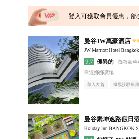
登入可獲取會員優惠，部
曼谷JW萬豪酒店
JW Marriott Hotel Bangkok
9.7
優異的
“寬敞豪華
靠近娜娜廣場
華人友善
機場接駁服
曼谷素坤逸路假日
Holiday Inn BANGKOK 