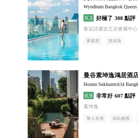
Wyndham Bangkok Queen C
9.3
好極了
308 點評
靠近詩麗吉王后會展中心
家庭房
游泳池
曼谷素坤逸鴻居酒
Homm Sukhumvit34 Bang
8.9
非常好
607 點評
素坤逸
華人友善
送站服務