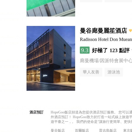
曼谷廊曼麗笙酒店
Radisson Hotel Don Muea
9.3
好極了
123 點評
廊曼機場/因派特會展中
華人友善
游泳池
酒店預訂
HopeGoo飯店頻道為您提供酒店預訂服務。 您
外酒店預訂！ HopeGoo致力於打造一站式線上
遊平臺之一，。 我們的使命是“讓旅行更簡單、更快
曼谷飯店
首爾飯店
普吉島飯店
東京