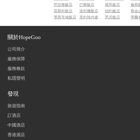
芭堤雅飯店
巴黎飯店
羅馬飯店
倫敦
莫斯科飯店
洛杉磯飯店
紐約飯店
舊金
墨西哥城飯店
里約熱內盧飯店
悉尼飯店
墨爾
關於HopeGoo
公司簡介
服務保障
服務條款
私隱聲明
發現
旅遊指南
訂酒店
中國酒店
香港酒店