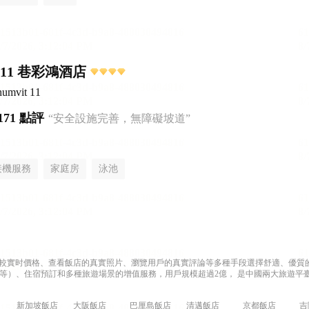
11 巷彩鴻酒店
humvit 11
171 點評
“安全設施完善，無障礙坡道”
接機服務
家庭房
泳池
過比較實时價格、查看飯店的真實照片、瀏覽用戶的真實評論等多種手段選擇舒適、優質的飯
等）、住宿預訂和多種旅遊場景的增值服務，用戶規模超過2億， 是中國兩大旅遊平臺
新加坡飯店
大阪飯店
巴厘島飯店
清邁飯店
京都飯店
吉