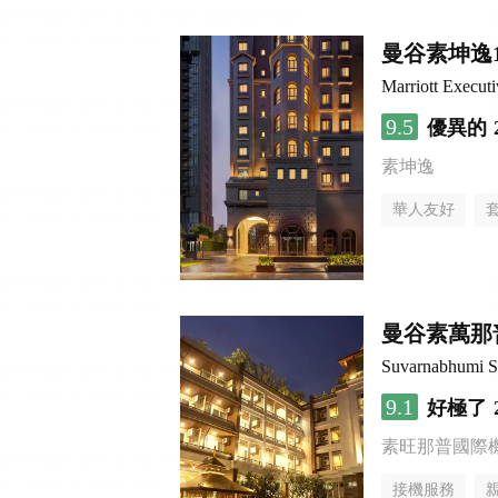
曼谷素坤逸
Marriott Execut
9.5
優異的
素坤逸
華人友好
曼谷素萬那
Suvarnabhumi Su
9.1
好極了
素旺那普國際
接機服務