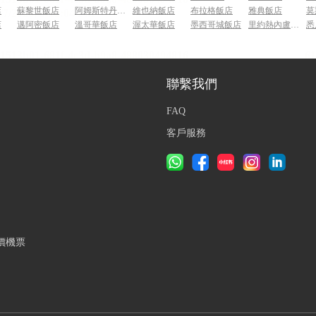
店
蘇黎世飯店
阿姆斯特丹飯店
維也納飯店
布拉格飯店
雅典飯店
莫
店
邁阿密飯店
溫哥華飯店
渥太華飯店
墨西哥城飯店
里約熱內盧飯店
悉
聯繫我們
FAQ
客戶服務
價機票