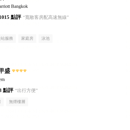
rriott Bangkok
1015 點評
“寬敞客房配高速無線”
接站服務
家庭房
泳池
甲盛
sem
8 點評
“出行方便”
房
無煙樓層