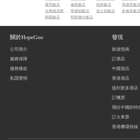
羅馬飯店
倫敦飯店
柏林飯店
馬德里飯
拉斯維加斯飯店
華盛頓飯店
波士頓飯店
多倫多飯
開羅飯店
耶路撒冷飯店
關於HopeGoo
發現
公司簡介
旅遊指南
服務保障
訂酒店
服務條款
中國酒店
私隱聲明
香港酒店
搵到更多酒店
訂機票
飛往中國的特
訂火車票
香港機場快線