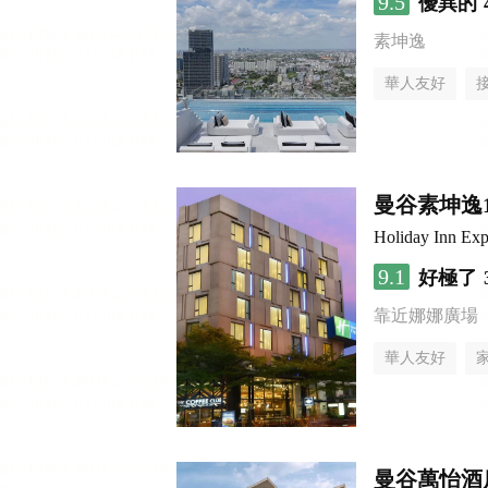
9.5
優異的
素坤逸
華人友好
曼谷素坤逸
Holiday Inn 
9.1
好極了
靠近娜娜廣場
華人友好
曼谷萬怡酒