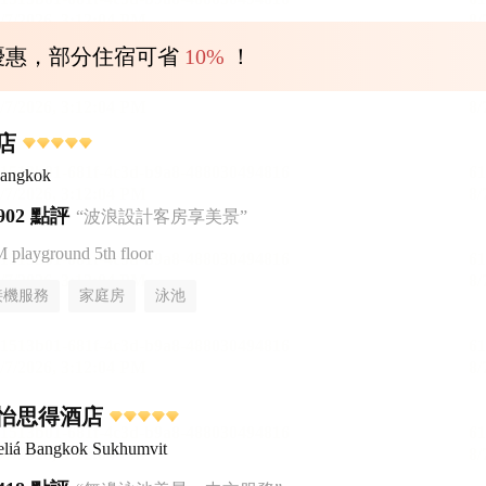
優惠，部分住宿可省
10%
！
店
Bangkok
902 點評
“波浪設計客房享美景”
ayground 5th floor
接機服務
家庭房
泳池
怡思得酒店
liá Bangkok Sukhumvit