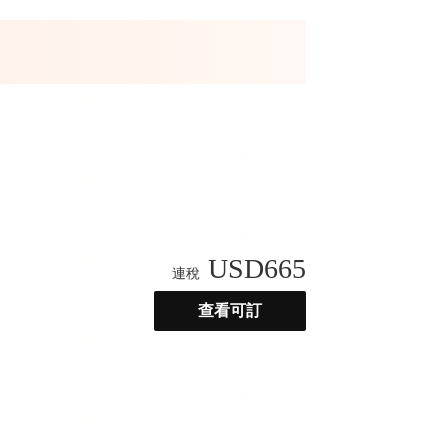
USD
665
連稅
查看可訂