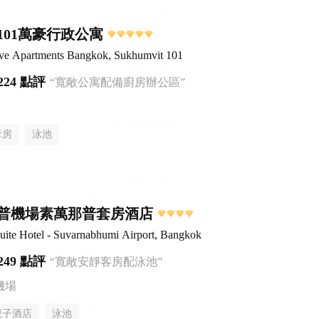
101萬豪行政公寓
ive Apartments Bangkok, Sukhumvit 101
224 點評
“寬敞公寓配備廚房辦公區”
套房
泳池
普機場素萬那普套房酒店
ite Hotel - Suvarnabhumi Airport, Bangkok
249 點評
“寬敞安靜客房配泳池”
機場
親子酒店
泳池