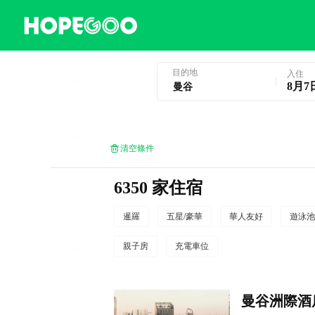
曼谷酒店預訂
目的地
入住
8月7
清空條件
6350 家住宿
暹羅
五星/豪華
華人友好
遊泳池
親子房
充電車位
曼谷洲際酒