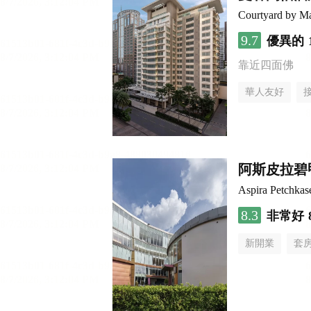
Courtyard by Ma
9.7
優異的
靠近四面佛
華人友好
阿斯皮拉碧
Aspira Petchka
8.3
非常好
新開業
套