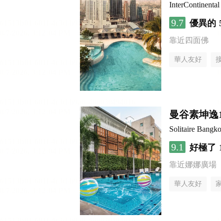
InterContinenta
9.7
優異的
靠近四面佛
華人友好
曼谷素坤逸
Solitaire Bangk
9.1
好極了
靠近娜娜廣場
華人友好