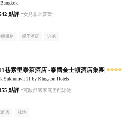
l Bangkok
542 點評
“女兒非常喜歡”
接機服務
親子酒店
泳池
11巷索里泰萊酒店 -泰國金士頓酒店集團
ok Sukhumvit 11 by Kingston Hotels
155 點評
“寬敞舒適家庭房配泳池”
家庭房
泳池