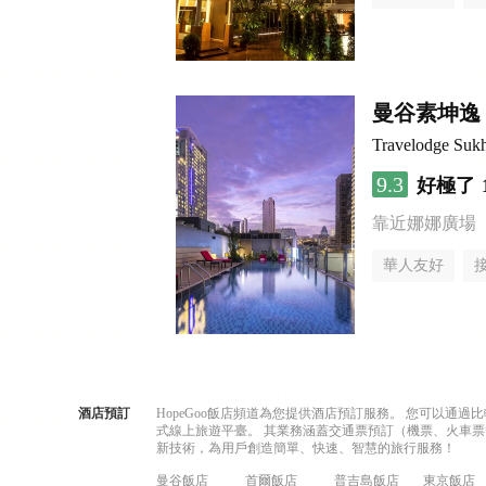
曼谷素坤逸 
Travelodge Suk
9.3
好極了
靠近娜娜廣場
華人友好
酒店預訂
HopeGoo飯店頻道為您提供酒店預訂服務。 您可以通
式線上旅遊平臺。 其業務涵蓋交通票預訂（機票、火車票
新技術，為用戶創造簡單、快速、智慧的旅行服務！
曼谷飯店
首爾飯店
普吉島飯店
東京飯店