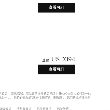
查看可訂
USD
394
連稅
查看可訂
店。 提供高端、高品質的海外酒店預訂！ HopeGoo致力於打造一站
之一，。 我們的使命是“讓旅行更簡單、更快樂”。 我們將繼續使用創
隆玻飯店
濟州島飯店
芭堤雅飯店
巴黎飯店