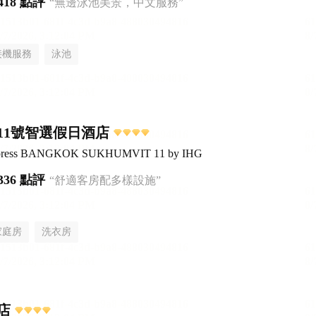
418 點評
“無邊泳池美景，中文服務”
接機服務
泳池
11號智選假日酒店
Express BANGKOK SUKHUMVIT 11 by IHG
336 點評
“舒適客房配多樣設施”
家庭房
洗衣房
店