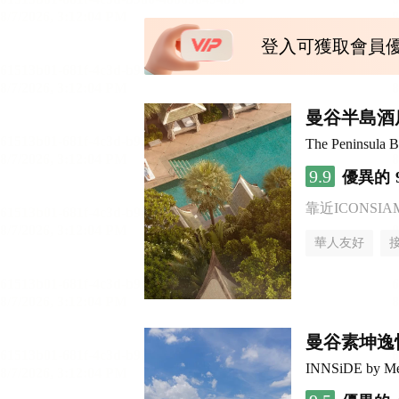
登入可獲取會員
曼谷半島酒
The Peninsula 
9.9
優異的
靠近ICONSIAM pl
華人友好
曼谷素坤逸
INNSiDE by Me