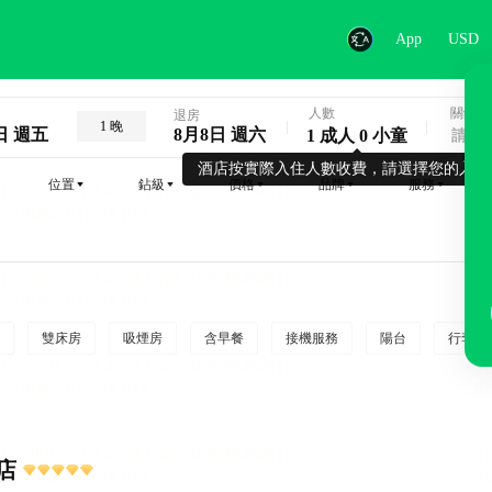
App
USD
人數
關鍵字
退房
1 晚
日 週五
8月8日 週六
1 成人 0 小童
酒店按實際入住人數收費，請選擇您的入住
位置
鉆級
價格
品牌
服務
雙床房
吸煙房
含早餐
接機服務
陽台
行李寄
店