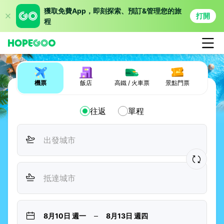
獲取免費App，即刻探索、預訂&管理您的旅
打開
程
機票
飯店
高鐵 / 火車票
景點門票
往返
單程
8月10日 週一
8月13日 週四