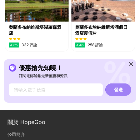
奧蘭多布納維斯塔湖羅森酒
奧蘭多布埃納維斯塔湖假日
店
酒店度假村
332 評論
258 評論
4.2
/5
4.4
/5
優惠搶先知曉！
訂閱電郵解鎖最新優惠和資訊
發送
關於 HopeGoo
公司簡介