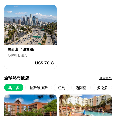
舊金山
洛杉磯
8月08日, 週六
US$ 70.8
全球熱門飯店
查看更多
奥兰多
拉斯维加斯
纽约
迈阿密
多伦多